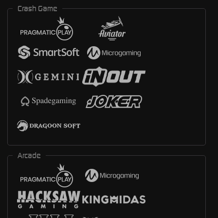
Crash Game
Arcade