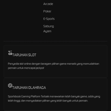
Arcade
Poker
E-Sports
Sabung
Ayam
TARUHAN SLOT
Penyedia slot online dengan beragam pilihan game menarik yang memudahkan
pemain untuk mencapai jackpot
TARUHAN OLAHRAGA
Sportsbook Gaming Platform Terbaik menawarkan lebih banyak game, odds yang
lebih tinggi, dan menyediakan pilihan yang lebih banyak untuk pemain.