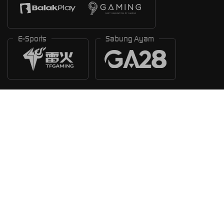
E-Sports
Sabung Ayam