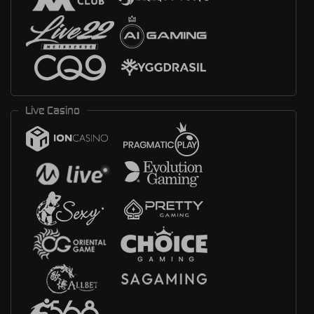
Live Casino