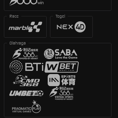
Race
Togel
Olahraga