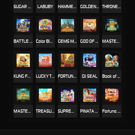
SUGAR HIGH5
LABUBY
HAMMER OF VULCAN
GOLDEN LEGEND
THRONE OF POSEIDON
BATTLE OF ALLIANCE
Color Bingo
GEMS MINER
GOD OF FORTUNE 2
MASTER OF GOLD MINER 2
KUNG FU LEOPARD
LUCKY TIGER
FORTUNE GEMS 2000
DJ SEAL
Book of Egypt
MASTER OF GOLD MINER
TREASURES OF EGYPT
SUPREME ACE
PINATA 1000
Fortune Lion