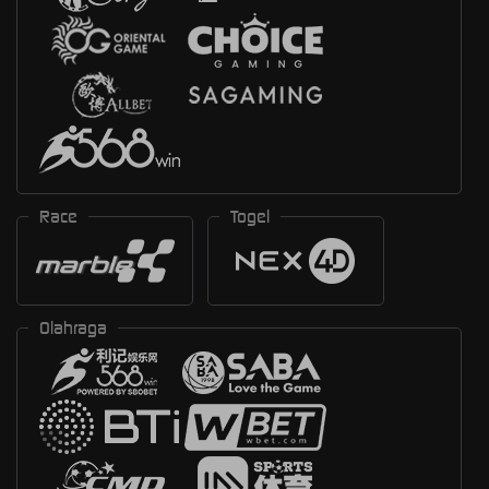
Race
Togel
Olahraga