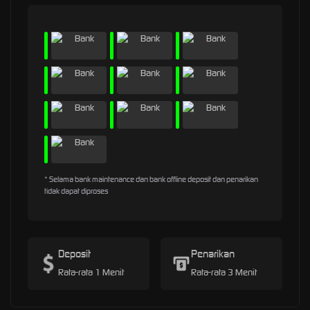
* Selama bank maintenance dan bank offline deposit dan penarikan
tidak dapat diproses
Deposit
Penarikan
Rata-rata 1 Menit
Rata-rata 3 Menit