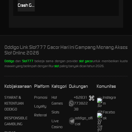
Crash Gold Rush
Oddigo Link Slot777 Gacor Hari Ini Gampang Menang Akses
Slot Online 2026
Oddigo
dan
Slot777
bekerja sama dengan provider
slot gacor
untuk memberikan kuota
maxwin yang berlimpah dengan fitur
slot
paling banyak dicari tahun 2026.
Kebijaksanaan
Platform
Kategori
Dukungan
Komunitas
SYARAT &
Promosi
Hot
+62831
Instagra
KETENTUAN
Games
773822
m
Loyalty
ODDIGO
38
Slots
Facebo
Referral
RESPONSIBLE
oddigo_offi
ok
Live
GAMBLING
cial
Casino