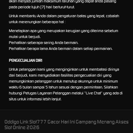
akan menjadi jumlah maksimum taruhan yang dapat anda pasang
pada periode tujuh (7) hari berturut-turut.
Untuk membantu Anda dalam pengaturan batas yang tepat, cobalah
untuk merenungkan beberapa hal :
Menetapkan apa yang merupakan kerugian yang diterima sebelum
mulai untuk berjudi.
Perhatikan seberapa sering Anda bermain.
Perhatikan berapa lama Anda bermain dalam setiap permainan.
PENGECUALIAN DIRI
Untuk pelanggan kami yang menginginkan untuk membatasi dirinya
dari berjudi, kami menyediakan fasilitas pengecualian diri yang
memungkinkan pelanggan untuk menutup akunnya untuk minimum
waktu 6 bulan sampai 5 tahun sesuai dengan permintaan. Silahkan
hubungi Petugas Layanan Pelanggan melalui “Live Chat” yang ada di
situs untuk informasi lebih lanjut.
Oddigo Link Slot777 Gacor Hari Ini Gampang Menang Akses
Slot Online 2026