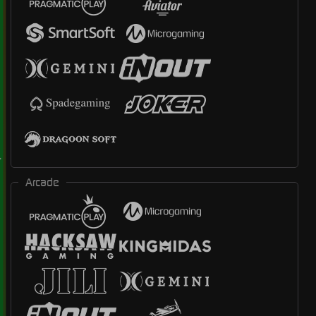
Arcade