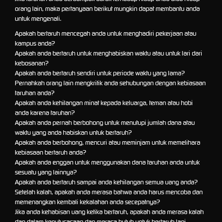
orang lain, maka pertanyaan berikut mungkin dapat membantu anda
untuk mengenali.
Apakah bertaruh mencegah anda untuk menghadiri pekerjaan atau
kampus anda?
Apakah anda bertaruh untuk menghabiskan waktu atau untuk lari dari
kebosanan?
Apakah anda bertaruh sendiri untuk periode waktu yang lama?
Pernahkah orang lain mengkritik anda sehubungan dengan kebiasaan
taruhan anda?
Apakah anda kehilangan minat kepada keluarga, teman atau hobi
anda karena taruhan?
Apakah anda pernah berbohong untuk menutupi jumlah dana atau
waktu yang anda habiskan untuk bertaruh?
Apakah anda berbohong, mencuri atau meminjam untuk memelihara
kebiasaan bertaruh anda?
Apakah anda enggan untuk menggunakan dana taruhan anda untuk
sesuatu yang lainnya?
Apakah anda bertaruh sampai anda kehilangan semua uang anda?
Setelah kalah, apakah anda merasa bahwa anda harus mencoba dan
memenangkan kembali kekalahan anda secepatnya?
Jika anda kehabisan uang ketika bertaruh, apakah anda merasa kalah
dan dalam keputusasaan dan merasa butuh untuk bertaruh lagi