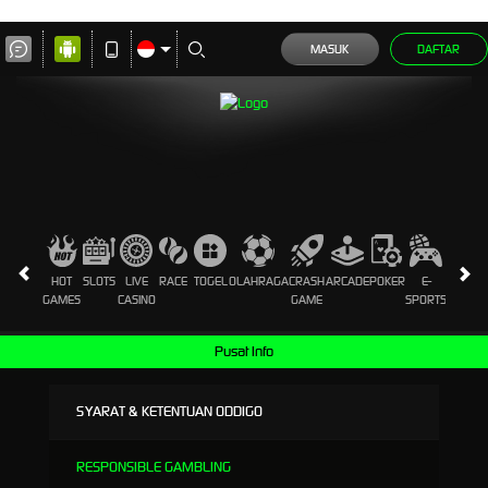
MASUK
DAFTAR
HOT
SLOTS
LIVE
RACE
TOGEL
OLAHRAGA
CRASH
ARCADE
POKER
E-
SABUN
GAMES
CASINO
GAME
SPORTS
AYAM
Pusat Info
SYARAT & KETENTUAN ODDIGO
RESPONSIBLE GAMBLING