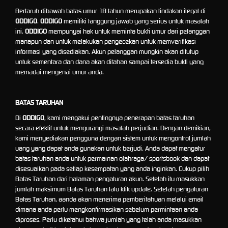
Bertaruh dibawah batas umur 18 tahun merupakan tindakan ilegal di
ODDIGO
.
ODDIGO
memiliki tanggung jawab yang serius untuk masalah
ini.
ODDIGO
mempunyai hak untuk meminta bukti umur dari pelanggan
manapun dan untuk melakukan pengecekan untuk memverifikasi
informasi yang disediakan. Akun pelanggan mungkin akan ditutup
untuk sementara dan dana akan ditahan sampai tersedia bukti yang
memadai mengenai umur anda.
BATAS TARUHAN
Di
ODDIGO
, kami mengakui pentingnya penerapan batas taruhan
secara efektif untuk mengurangi masalah perjudian. Dengan demikian,
kami menyediakan pengguna dengan sistem untuk mengontrol jumlah
uang yang dapat anda gunakan untuk berjudi. Anda dapat mengatur
batas taruhan anda untuk permainan olahraga/ sportsbook dan dapat
disesuaikan pada setiap kesempatan yang anda inginkan. Cukup pilih
Batas Taruhan dari halaman pengaturan akun. Setelah itu masukkan
jumlah maksimum Batas Taruhan lalu klik update. Setelah pengaturan
Batas Taruhan, aanda akan menerima pemberitahuan melalui email
dimana anda perlu mengkonfirmasikan sebelum permintaan anda
diproses. Perlu diketahui bahwa jumlah yang telah anda masukkan