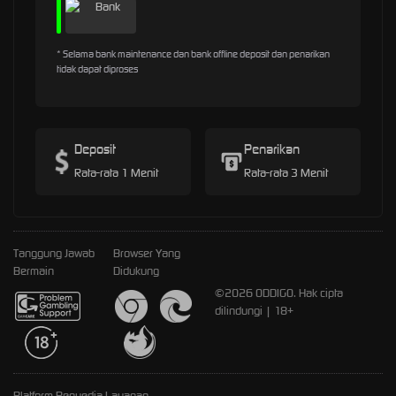
* Selama bank maintenance dan bank offline deposit dan penarikan
tidak dapat diproses
Deposit
Penarikan
Rata-rata 1 Menit
Rata-rata 3 Menit
Tanggung Jawab
Browser Yang
Bermain
Didukung
©2026 ODDIGO. Hak cipta
dilindungi | 18+
Platform Penyedia Layanan